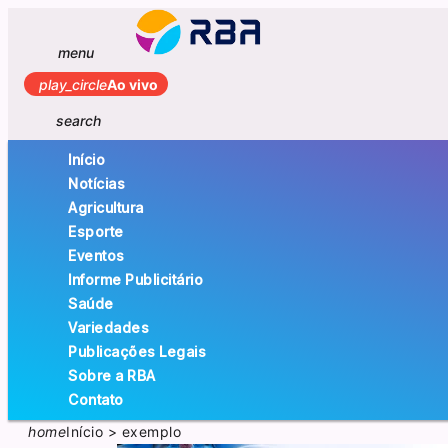
menu
play_circle
Ao vivo
search
Início
Notícias
Agricultura
Esporte
Eventos
Informe Publicitário
Saúde
Variedades
Publicações Legais
Sobre a RBA
Contato
home
Início
>
exemplo