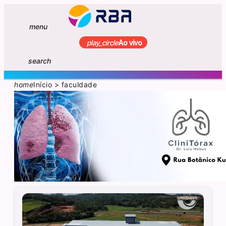
menu
play_circle
Ao vivo
search
home
Início
>
faculdade