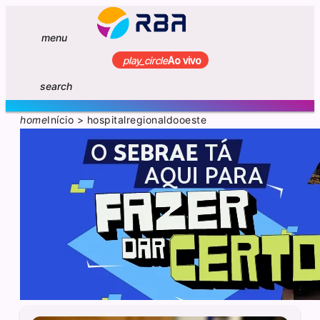
menu
play_circle
Ao vivo
search
home
Início
>
hospitalregionaldooeste