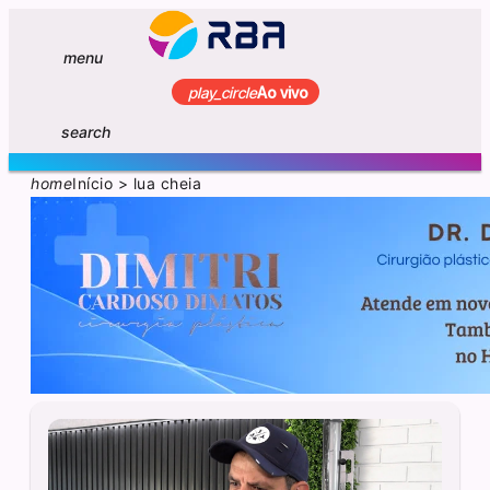
menu
play_circle
Ao vivo
search
home
Início
>
lua cheia