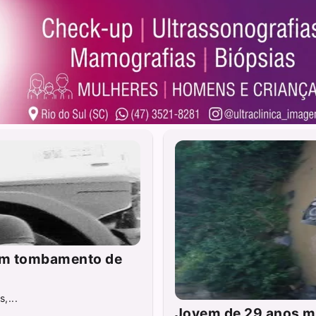
 em tombamento de
,...
Jovem de 29 anos mo