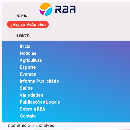
menu
play_circle
Ao vivo
search
Início
Notícias
Agricultura
Esporte
Eventos
Informe Publicitário
Saúde
Variedades
Publicações Legais
Sobre a RBA
Contato
home
Início
>
luiz alves