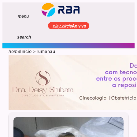
menu
play_circle
Ao vivo
search
home
Início
>
lumenau