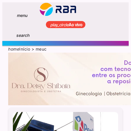
menu
play_circle
Ao vivo
search
home
Início
>
meuc