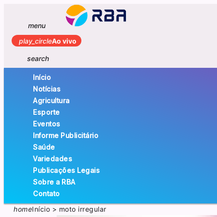
menu
play_circle
Ao vivo
search
Início
Notícias
Agricultura
Esporte
Eventos
Informe Publicitário
Saúde
Variedades
Publicações Legais
Sobre a RBA
Contato
home
Início
>
moto irregular