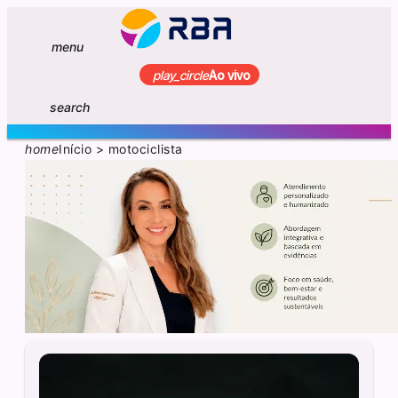
menu
play_circle
Ao vivo
search
home
Início
>
motociclista