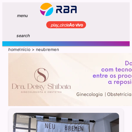
menu
play_circle
Ao vivo
search
home
Início
>
neubremen