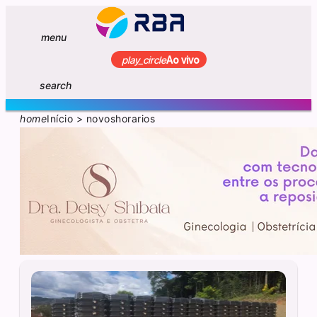
menu
play_circle
Ao vivo
search
home
Início
>
novoshorarios