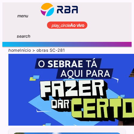
menu
play_circle
Ao vivo
search
home
Início
>
obras SC-281