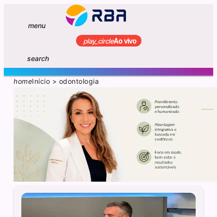
menu
play_circle
Ao vivo
search
home
Início
>
odontologia