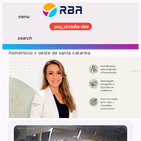
menu
play_circle
Ao vivo
search
home
Início
>
oeste de santa catarina