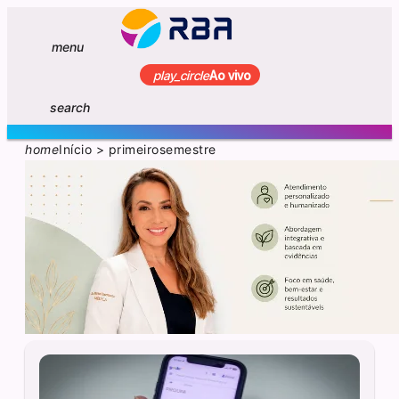
menu
play_circle
Ao vivo
search
home
Início
>
primeirosemestre