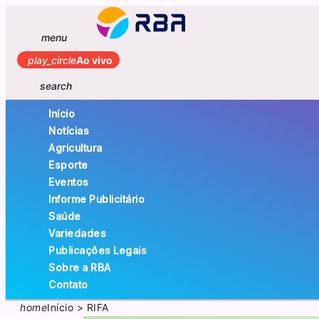
menu
play_circle
Ao vivo
search
Início
Notícias
Agricultura
Esporte
Eventos
Informe Publicitário
Saúde
Variedades
Publicações Legais
Sobre a RBA
Contato
home
Início
>
RIFA