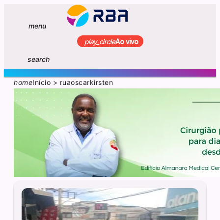
menu
play_circle
Ao vivo
search
home
Início
>
ruaoscarkirsten