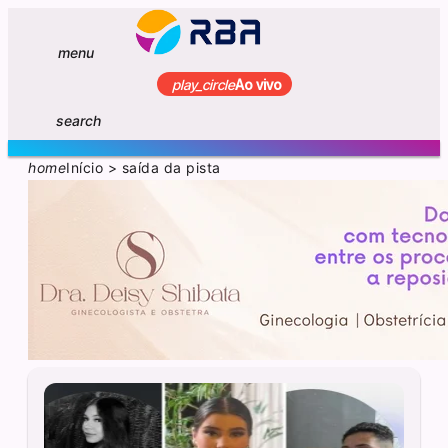
menu
play_circle
Ao vivo
search
home
Início
>
saída da pista