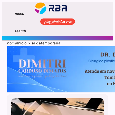
menu
play_circle
Ao vivo
search
home
Início
>
saidatemporaria