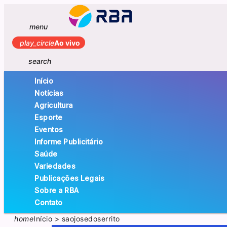
menu
play_circle
Ao vivo
search
Início
Notícias
Agricultura
Esporte
Eventos
Informe Publicitário
Saúde
Variedades
Publicações Legais
Sobre a RBA
Contato
home
Início
>
saojosedoserrito