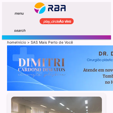
menu
play_circle
Ao vivo
search
home
Início
>
SAS Mais Perto de Você