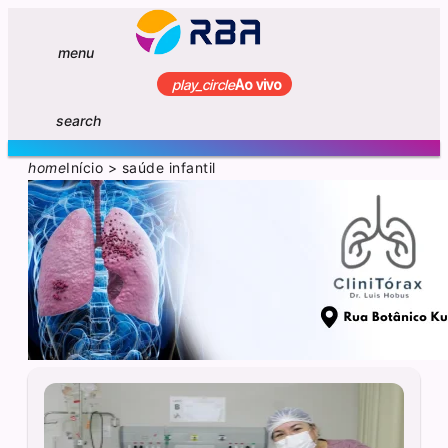
menu
play_circle
Ao vivo
search
home
Início
>
saúde infantil