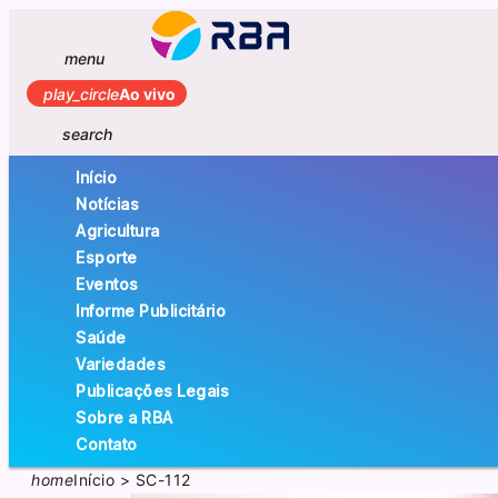
menu
play_circle
Ao vivo
search
Início
Notícias
Agricultura
Esporte
Eventos
Informe Publicitário
Saúde
Variedades
Publicações Legais
Sobre a RBA
Contato
home
Início
>
SC-112