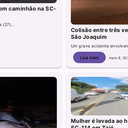
 com caminhão na SC-
 (27)...
Colisão entre três v
São Joaquim
Um grave acidente envolvend
Leia mais
maio 8, 20
Mulher é levada ao h
SC-114 em Taió