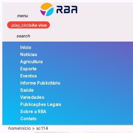
menu
play_circle
Ao vivo
search
Início
Notícias
Agricultura
Esporte
Eventos
Informe Publicitário
Saúde
Variedades
Publicações Legais
Sobre a RBA
Contato
home
Início
>
sc114