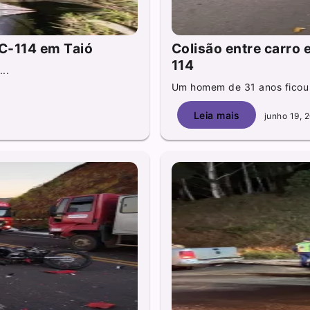
C-114 em Taió
Colisão entre carro 
114
..
Um homem de 31 anos ficou f
Leia mais
junho 19, 