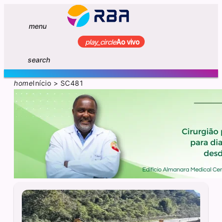
menu
play_circle
Ao vivo
search
home
Início
>
SC481