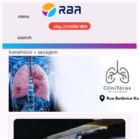
menu
play_circle
Ao vivo
search
home
Início
>
secagem