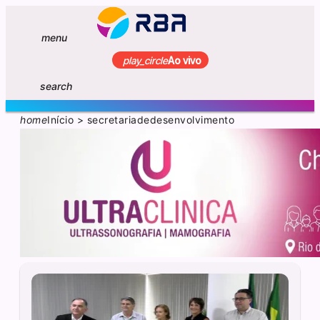
menu
play_circle
Ao vivo
search
home
Início
>
secretariadedesenvolvimento