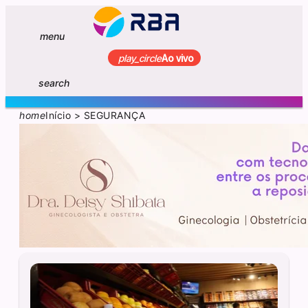
menu
play_circle
Ao vivo
search
home
Início
>
SEGURANÇA