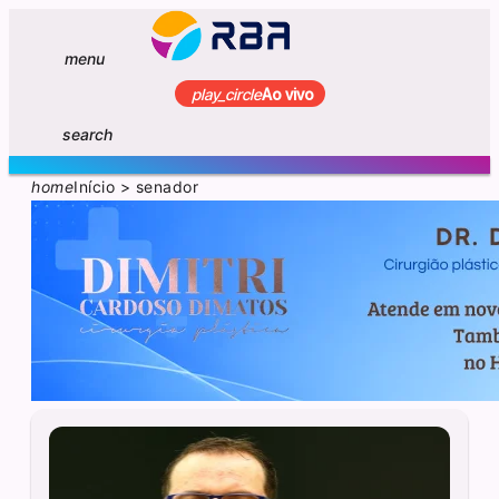
menu
play_circle
Ao vivo
search
home
Início
>
senador