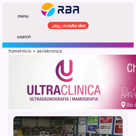
menu
play_circle
Ao vivo
search
home
Início
>
seriebronze