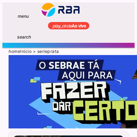
menu
play_circle
Ao vivo
search
home
Início
>
serieprata