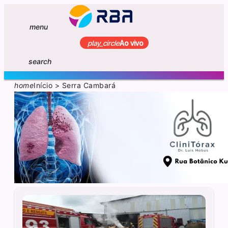
menu
play_circle
Ao vivo
search
home
Início
>
Serra Cambará