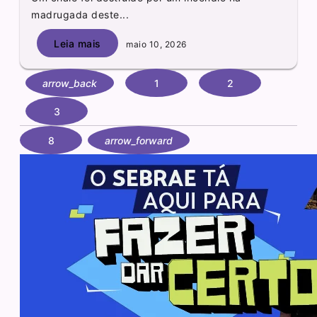
madrugada deste...
Leia mais
maio 10, 2026
arrow_back
1
2
3
8
arrow_forward