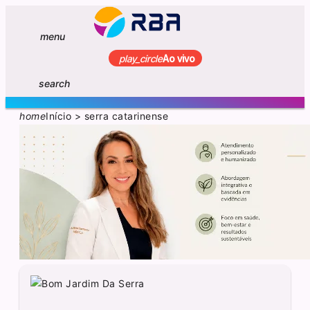
menu
play_circle
Ao vivo
search
home
Início
>
serra catarinense