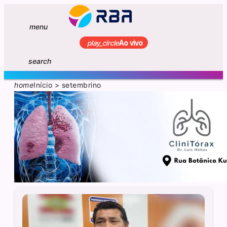
menu
play_circle
Ao vivo
search
home
Início
>
setembrino