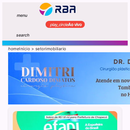
menu
play_circle
Ao vivo
search
home
Início
>
setorimobiliario