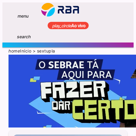
menu
play_circle
Ao vivo
search
home
Início
>
sextupla