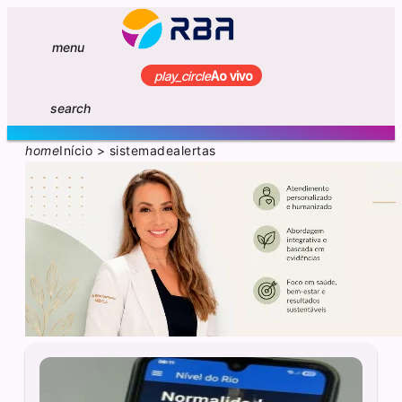
menu
play_circle
Ao vivo
search
home
Início
>
sistemadealertas