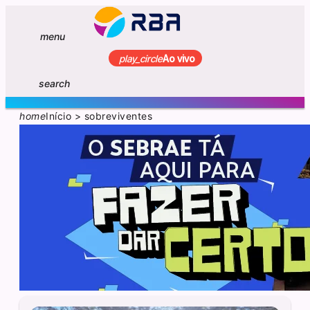
menu
play_circle
Ao vivo
search
home
Início
>
sobreviventes