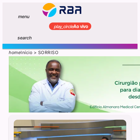
menu
play_circle
Ao vivo
search
home
Início
>
SORRISO