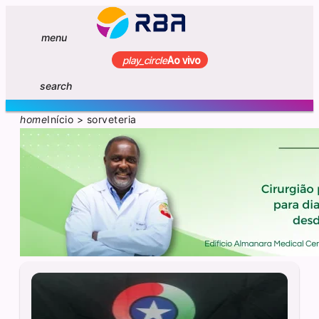
menu
play_circle
Ao vivo
search
home
Início
>
sorveteria