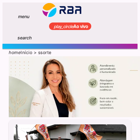
menu
play_circle
Ao vivo
search
home
Início
>
ssorte