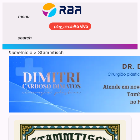
menu
play_circle
Ao vivo
search
home
Início
>
Stammtisch