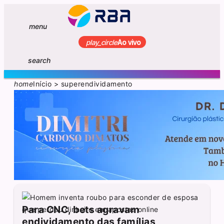
menu
play_circle
Ao vivo
search
home
Início
>
superendividamento
Para CNC, bets agravam
endividamento das famílias