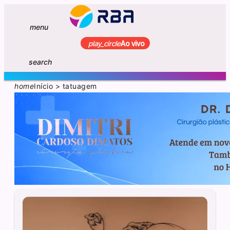
menu
play_circle
Ao vivo
search
home
Início
>
tatuagem