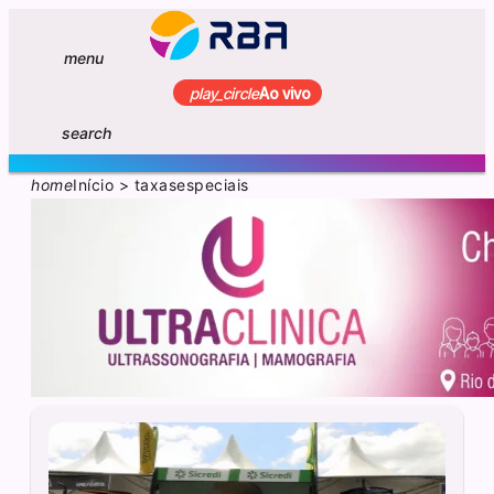
menu
play_circle
Ao vivo
search
home
Início
>
taxasespeciais