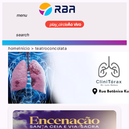
menu
play_circle
Ao vivo
search
home
Início
>
teatroconcolata