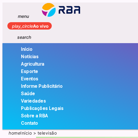
menu
play_circle
Ao vivo
search
Início
Notícias
Agricultura
Esporte
Eventos
Informe Publicitário
Saúde
Variedades
Publicações Legais
Sobre a RBA
Contato
home
Início
>
televisão