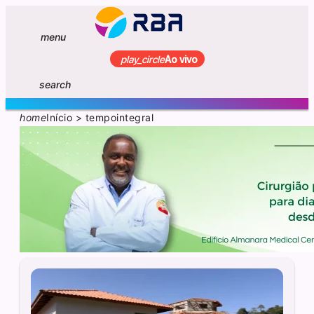
menu
play_circle
Ao vivo
search
home
Início
>
tempointegral