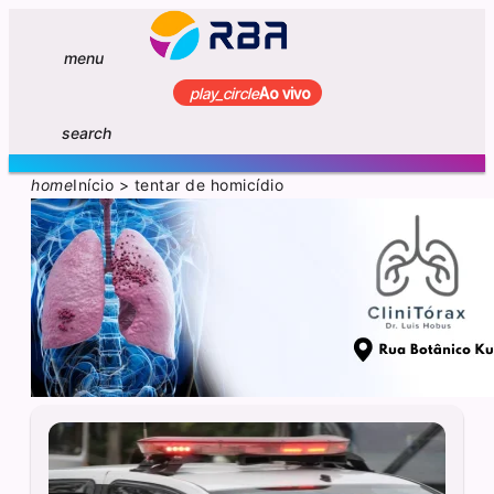
menu
play_circle
Ao vivo
search
home
Início
>
tentar de homicídio