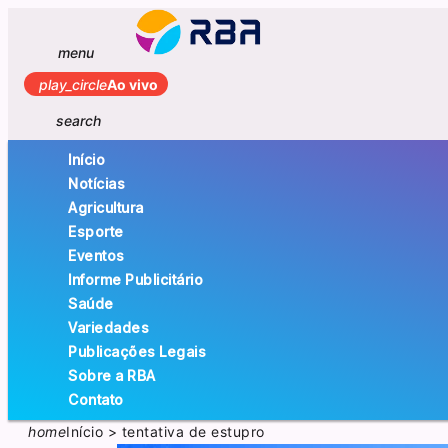
menu
play_circle
Ao vivo
search
Início
Notícias
Agricultura
Esporte
Eventos
Informe Publicitário
Saúde
Variedades
Publicações Legais
Sobre a RBA
Contato
home
Início
>
tentativa de estupro